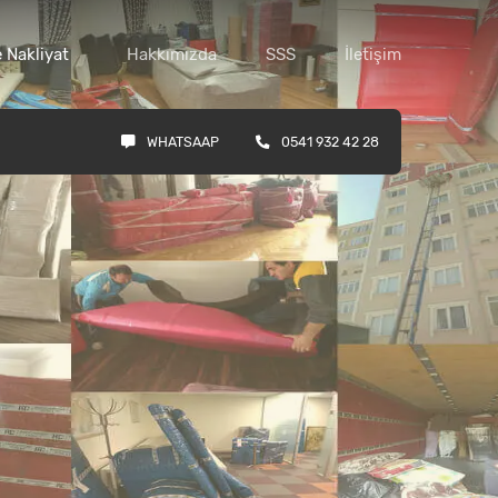
 Nakliyat
Hakkımızda
SSS
İletişim
WHATSAAP
0541 932 42 28