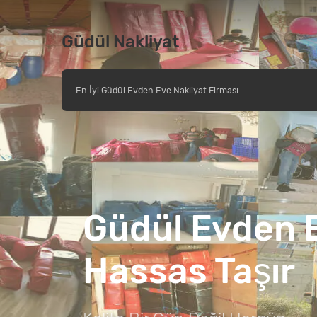
Güdül Nakliyat
En İyi Güdül Evden Eve Nakliyat Firması
Güdül Evden E
Hassas Taşır