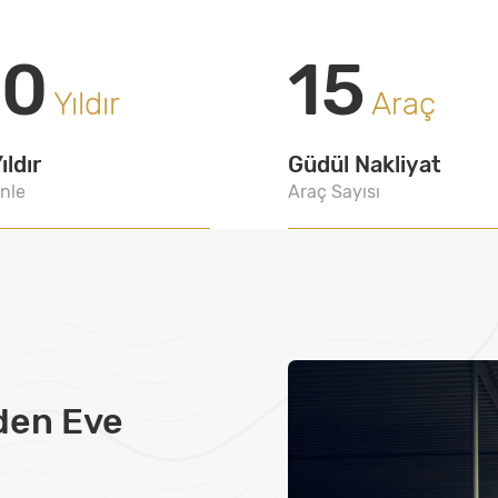
20
15
Yıldır
Araç
ıldır
Güdül Nakliyat
nle
Araç Sayısı
den Eve