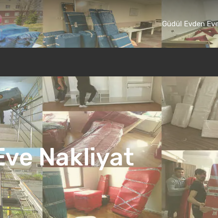
Güdül Evden Eve
ve Nakliyat