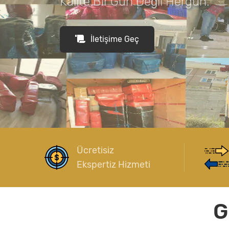
Kalite Bir Gün Değil Hergün.
İletişime Geç
Ücretisiz
Ekspertiz Hizmeti
G