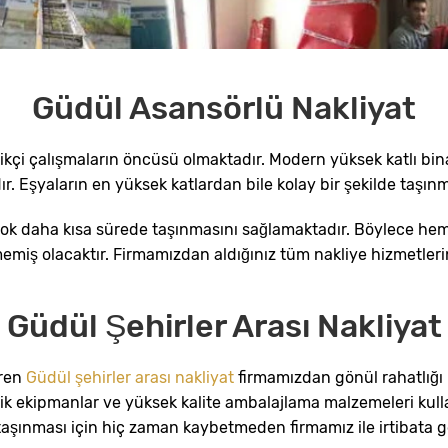
Güdül Asansörlü Nakliyat
likçi çalışmaların öncüsü olmaktadır. Modern yüksek katlı bin
Eşyaların en yüksek katlardan bile kolay bir şekilde taşınm
e çok daha kısa sürede taşınmasını sağlamaktadır. Böylece h
lmemiş olacaktır. Firmamızdan aldığınız tüm nakliye hizmetle
Güdül Şehirler Arası Nakliyat
eren
Güdül şehirler arası nakliyat
firmamızdan gönül rahatlığı 
ik ekipmanlar ve yüksek kalite ambalajlama malzemeleri kullan
 taşınması için hiç zaman kaybetmeden firmamız ile irtibata ge