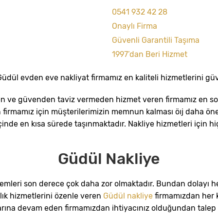
0541 932 42 28
Onaylı Firma
Güvenli Garantili Taşıma
1997’dan Beri Hizmet
Güdül evden eve nakliyat firmamız en kaliteli hizmetlerini gü
den ve güvenden taviz vermeden hizmet veren firmamız en so
ren firmamız için müşterilerimizin memnun kalması öıj daha ön
çinde en kısa sürede taşınmaktadır. Nakliye hizmetleri için h
Güdül Nakliye
lemleri son derece çok daha zor olmaktadır. Bundan dolayı he
lık hizmetlerini özenle veren
Güdül nakliye
firmamızdan her k
rına devam eden firmamızdan ihtiyacınız olduğundan talep et